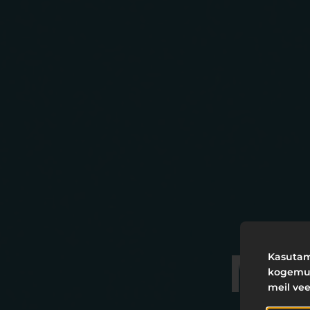
Kasutame
MEI
kogemust
meil ve