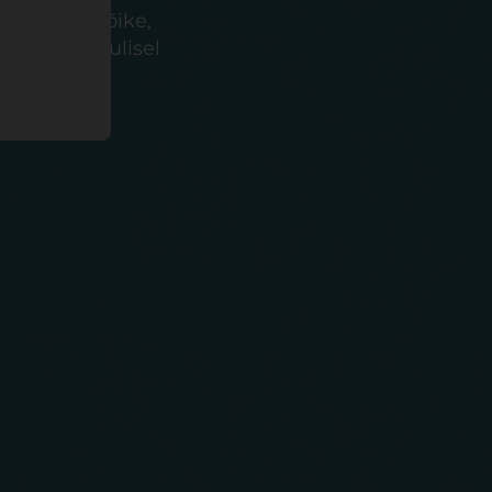
 kes teeb kõike,
uudavad olulisel