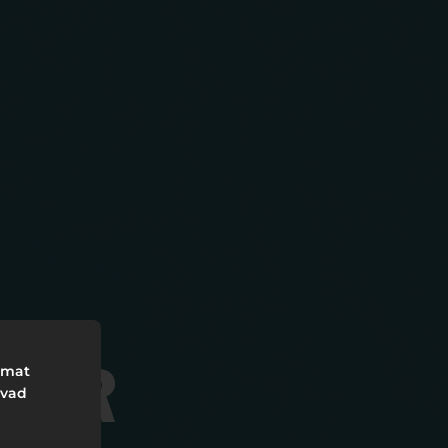
imat
NDER
avad