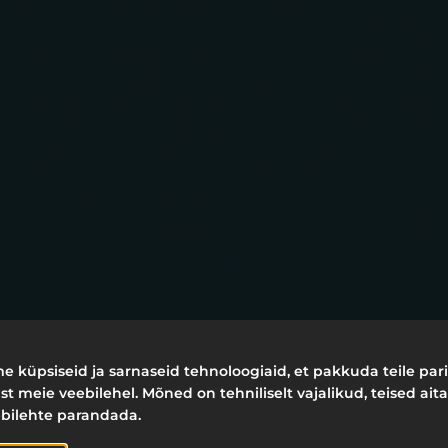
 küpsiseid ja sarnaseid tehnoloogiaid, et pakkuda teile par
E OLEME SCA
 meie veebilehel. Mõned on tehniliselt vajalikud, teised ait
ebilehte parandada.