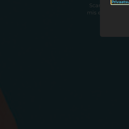
Privaatsu
Scander tähenda
mis ette satub.